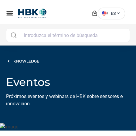
local_mall
menu
expand_more
/
ES
MAI
KNOWLEDGE
Eventos
Próximos eventos y webinars de HBK sobre sensores e
innovación.