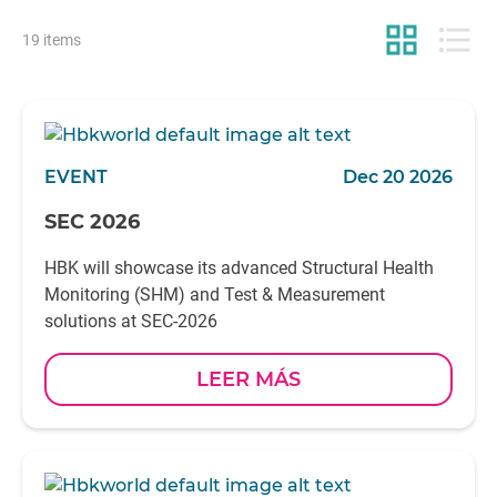
grid_view
format_list_bulleted
19 items
EVENT
Dec 20 2026
SEC 2026
HBK will showcase its advanced Structural Health
Monitoring (SHM) and Test & Measurement
solutions at SEC-2026
LEER MÁS