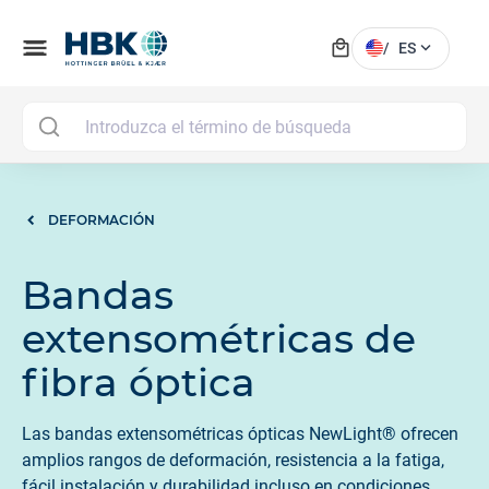
local_mall
menu
expand_more
/
ES
MAI
DEFORMACIÓN
Bandas
extensométricas de
fibra óptica
Las bandas extensométricas ópticas NewLight® ofrecen
amplios rangos de deformación, resistencia a la fatiga,
fácil instalación y durabilidad incluso en condiciones