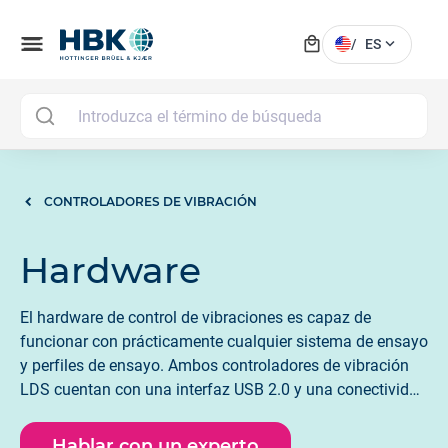
local_mall
menu
expand_more
/
ES
MAI
CONTROLADORES DE VIBRACIÓN
Hardware
El hardware de control de vibraciones es capaz de
funcionar con prácticamente cualquier sistema de ensayo
y perfiles de ensayo. Ambos controladores de vibración
LDS cuentan con una interfaz USB 2.0 y una conectividad
sencilla. Mientras que COMET USB facilita la
configuración y la automatización de instalaciones más
Hablar con un experto