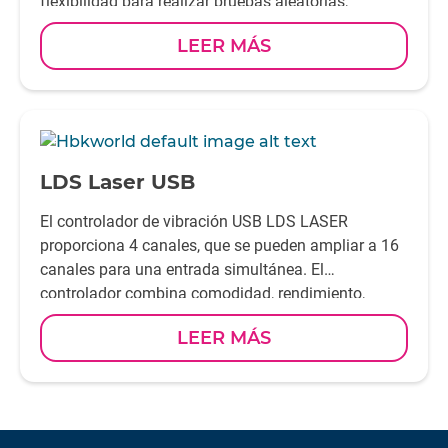
flexibilidad para realizar pruebas aleatorias,
sinusoidales barridas y de choque en sistemas de
LEER MÁS
prueba de vibración.
-
LDS Laser USB
El controlador de vibración USB LDS LASER
proporciona 4 canales, que se pueden ampliar a 16
canales para una entrada simultánea. El
controlador combina comodidad, rendimiento,
flexibilidad y seguridad, lo que lo hace adecuado
LEER MÁS
para cualquier laboratorio.