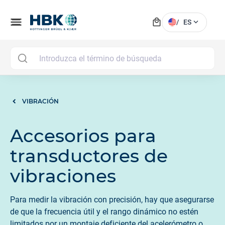
local_mall
menu
expand_more
/
ES
MAI
VIBRACIÓN
Accesorios para
transductores de
vibraciones
Para medir la vibración con precisión, hay que asegurarse
de que la frecuencia útil y el rango dinámico no estén
limitados por un montaje deficiente del acelerómetro o