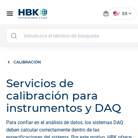
local_mall
menu
expand_more
/
ES
CALIBRACIÓN
Servicios de
calibración para
instrumentos y DAQ
Para confiar en el análisis de datos, los sistemas DAQ
deben calcular correctamente dentro de las
especificaciones del sistema. Por este motivo, HBK ofrece