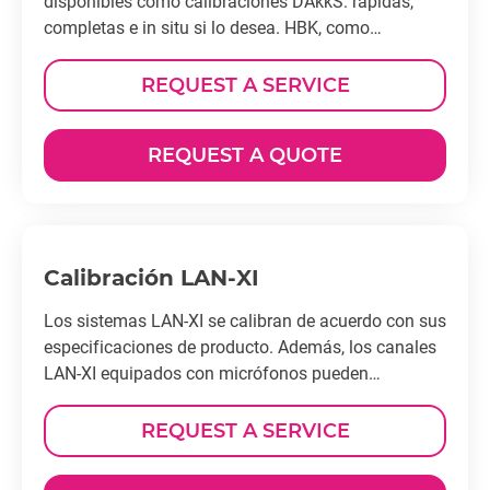
disponibles como calibraciones DAkkS: rápidas,
completas e in situ si lo desea. HBK, como
fabricante, sabe lo que debe calibrarse. ¡Prepárate
para la próxima auditoría!
REQUEST A SERVICE
REQUEST A QUOTE
Calibración LAN-XI
Los sistemas LAN-XI se calibran de acuerdo con sus
especificaciones de producto. Además, los canales
LAN-XI equipados con micrófonos pueden
calibrarse según el Estándar de Medidor de Nivel de
Sonido IEC 61672.
REQUEST A SERVICE