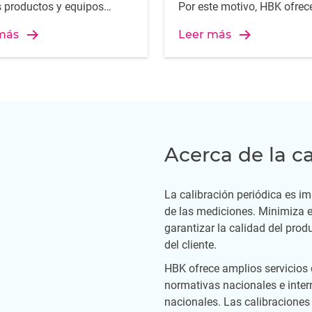
s productos y equipos
Por este motivo, HBK ofrec
n con la legislación
calibraciones para la gama
más
Leer más
e en este ámbito. Como
Sistemas DAQ de HBK.
mportante de este trabajo,
damental realizar
aciones periódicas para
izar que los equipos de
ón sigan funcionando de
o con las especificaciones
Acerca de la c
ndares del producto.
La calibración periódica es im
de las mediciones. Minimiza el
garantizar la calidad del prod
del cliente.
HBK ofrece amplios servicios 
normativas nacionales e intern
nacionales. Las calibraciones