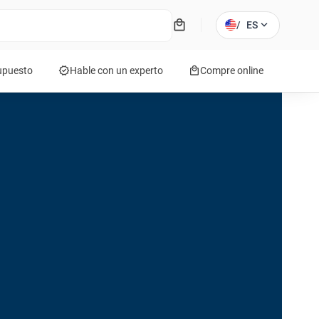
local_mall
expand_more
/
ES
verified
local_mall
supuesto
Hable con un experto
Compre online