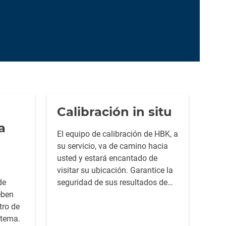
Calibración in situ
a
El equipo de calibración de HBK, a
su servicio, va de camino hacia
usted y estará encantado de
visitar su ubicación. Garantice la
de
seguridad de sus resultados de
eben
medición calibrando sus sistemas
tro de
DAQ y sensores de par, fuerza y
stema.
desplazamiento.