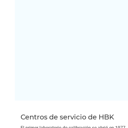
Centros de servicio de HBK
El primer laboratorio de calibración se abrió en 1977