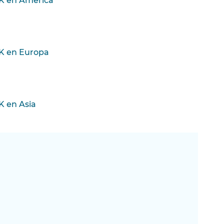
BK en América
BK en Europa
K en Asia