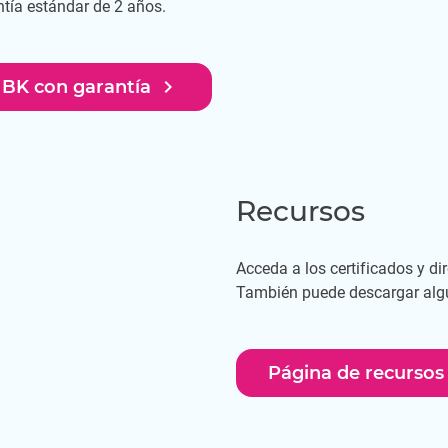
ntía estándar de 2 años.
navigate_next
HBK con garantía
Recursos
Acceda a los certificados y dir
También puede descargar alg
Página de recursos