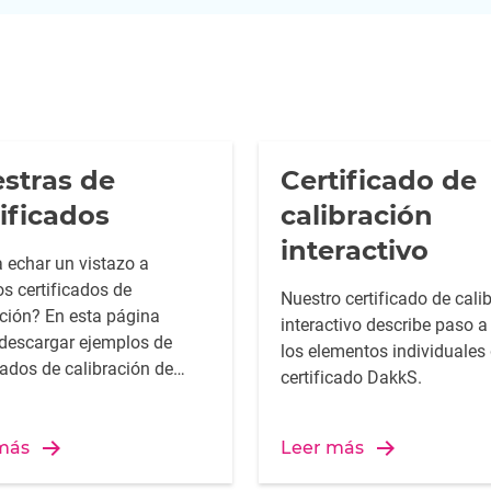
stras de
Certificado de
tificados
calibración
interactivo
 echar un vistazo a
os certificados de
Nuestro certificado de cali
ación? En esta página
interactivo describe paso 
descargar ejemplos de
los elementos individuales 
cados de calibración de
certificado DakkS.
las magnitudes cubiertas
laboratorio de calibración
. Los ejemplos de
más
Leer más
cados de calibración se