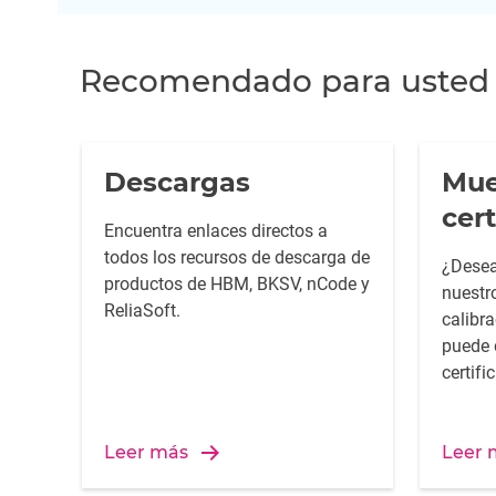
Recomendado para usted
Descargas
Mue
cer
Encuentra enlaces directos a
todos los recursos de descarga de
¿Desea
productos de HBM, BKSV, nCode y
nuestr
ReliaSoft.
calibr
puede 
certifi
todas 
por el 
Leer más
de HBK
Leer 
certifi