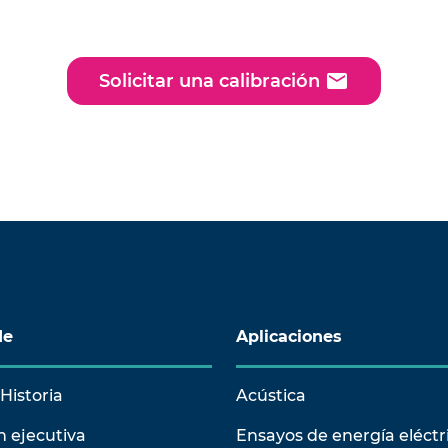
tran disponibles en
o PDF.
email
Solicitar una calibración
de
Aplicaciones
Historia
Acústica
n ejecutiva
Ensayos de energía eléctr