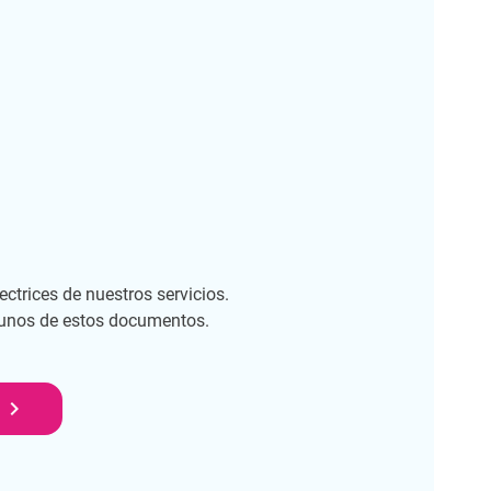
ectrices de nuestros servicios.
unos de estos documentos.
navigate_next