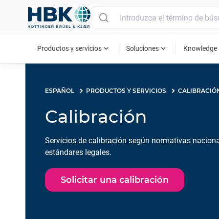
MAIN MENU
expand_more
expand_more
ex
Productos y servicios
Soluciones
Knowledge
ESPAÑOL
PRODUCTOS Y SERVICIOS
CALIBRACIÓ
Calibración
Servicios de calibración según normativas naciona
estándares legales.
Solicitar una calibración