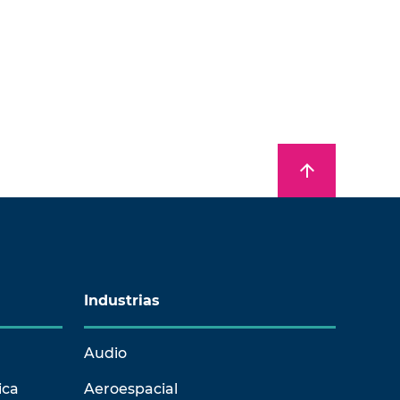
arrow_upward
Industrias
Audio
ica
Aeroespacial