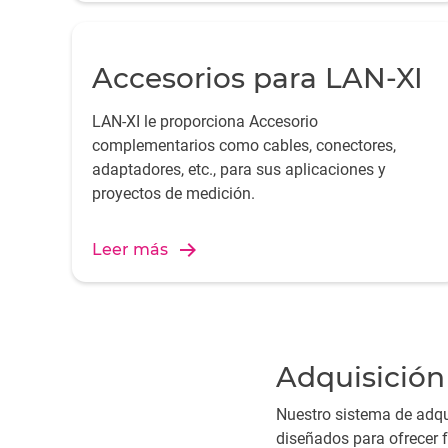
permite crear un sistema DAQ distribuido basado
en múltiples interfaces y es el hardware ideal
para BK Connect®, PULSE LabShop,
Accesorios para LAN-XI
Sonoscout® y Test for i-DEAS.
LAN-XI le proporciona Accesorio
complementarios como cables, conectores,
adaptadores, etc., para sus aplicaciones y
proyectos de medición.
Leer más
Adquisición
Nuestro sistema de adqu
diseñados para ofrecer fl