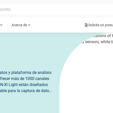
request_quote
pand_more
expand_more
Acerca de
Solicite un pre
atos y plataforma de análisis
 ofrecer más de 1000 canales
N-XI Light están diseñados
able para la captura de datos
caciones de medición exigentes.