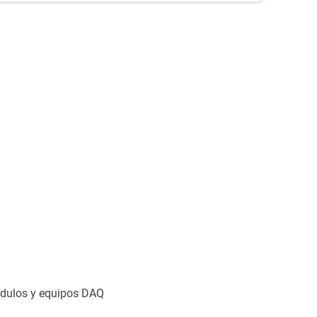
adaptadores de cable, menos «espaguetis con
cables» y un tiempo de configuración más
rápido.
módulos y equipos DAQ