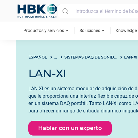
MAIN MENU
expand_more
expand_more
ex
Productos y servicios
Soluciones
Knowledge
ESPAÑOL
...
SISTEMAS DAQ DE SONIDO Y VIBRACIÓN
LAN-XI
LAN-XI
LAN-XI es un sistema modular de adquisición de d
que le proporciona una interfaz flexible capaz de
en un sistema DAQ portátil. Tanto LAN-XI como LA
para ofrecer un rango de entrada dinámico inigual
de sonido y vibración en una amplia gama de apli
Hablar con un experto