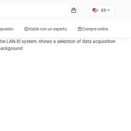
local_mall
expand_more
/
ES
verified
local_mall
supuesto
Hable con un experto
Compre online