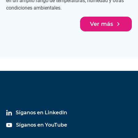
en un amplio rango de temperaturas, humedad y otras
condiciones ambientales.
navigate_next
Ver más
Síganos en LinkedIn
Síganos en YouTube