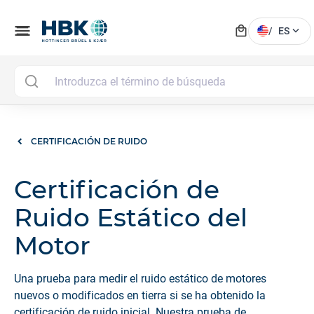
local_mall
menu
expand_more
/
ES
CERTIFICACIÓN DE RUIDO
Certificación de
Ruido Estático del
Motor
Una prueba para medir el ruido estático de motores
nuevos o modificados en tierra si se ha obtenido la
certificación de ruido inicial. Nuestra prueba de