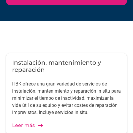
nuestros ingenieros de servicio sobre el terreno, HBK
facilita la transferencia de datos y conocimientos de alta
calidad necesaria para que los procesos de los clientes
sean eficaces y alcancen el éxito definitivo.
Instalación, mantenimiento y
reparación
HBK ofrece una gran variedad de servicios de
instalación, mantenimiento y reparación in situ para
minimizar el tiempo de inactividad, maximizar la
vida útil de su equipo y evitar costes de reparación
imprevistos. Incluye servicios in situ.
Leer más