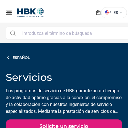
local_mall
menu
expand_more
/
ES
ESPAÑOL
Servicios
Los programas de servicio de HBK garantizan un tiempo
de actividad óptimo gracias a la conexión, el compromiso
y la colaboración con nuestros ingenieros de servicio
especializados. Mediante la prestación de servicios de
calibración, instalación, mantenimiento y reparación a
través de nuestros laboratorios acreditados de HBK y de
Solicite un servicio