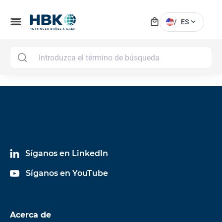
local_mall
menu
expand_more
/
ES
MAI
Síganos en LinkedIn
Síganos en YouTube
Acerca de