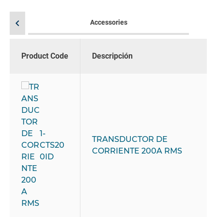
chevron_left
Accessories
Product Code
Descripción
1-
TRANSDUCTOR DE
CTS20
CORRIENTE 200A RMS
0ID