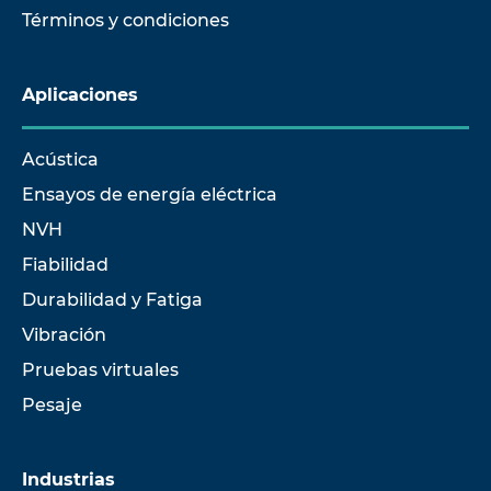
Términos y condiciones
Aplicaciones
1-
Interfaz de transf. de
Acústica
CTPSIU
corriente, 6 can.
-6-1U
Ensayos de energía eléctrica
NVH
Fiabilidad
Durabilidad y Fatiga
Vibración
Pruebas virtuales
Pesaje
Industrias