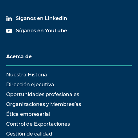
CTS50
CORRIENTE 50A RMS
ID
Síganos en LinkedIn
Síganos en YouTube
Acerca de
Nuestra Historia
1-
Dirección ejecutiva
TRANSDUCTOR DE
CTS60
CORRIENTE 600A RMS
Oportunidades profesionales
0ID
Organizaciones y Membresías
Ética empresarial
Control de Exportaciones
Gestión de calidad