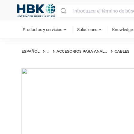
MAIN MENU
expand_more
expand_more
ex
Productos y servicios
Soluciones
Knowledge
ESPAÑOL
...
ACCESORIOS PARA ANALIZADORES DE POTENCIA Y GENHS
CABLES