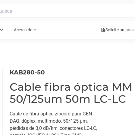
request_quote
pand_more
expand_more
Acerca de
Solicite un pre
KAB280-50
Cable fibra óptica MM
50/125um 50m LC-LC
Cable de fibra óptica zipcord para GEN
DAQ, dúplex, multimodo, 50/125 μm,
pérdidas de 3,0 dB/km, conectores LC-LC,