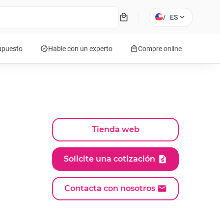
local_mall
expand_more
/
ES
verified
local_mall
supuesto
Hable con un experto
Compre online
Tienda web
Solicite una cotización
Contacta con nosotros