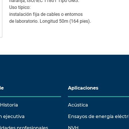
naranja, ISO/IEC 11801 Tipo OM3.
Uso típico:
instalación fija de cables o entornos
de laboratorio. Longitud 50m (164 pies).
de
Aplicaciones
Historia
Acústica
n ejecutiva
Ensayos de energía eléctr
idades profesionales
NVH