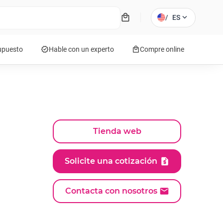
local_mall
expand_more
/
ES
verified
local_mall
supuesto
Hable con un experto
Compre online
Tienda web
Solicite una cotización
Contacta con nosotros