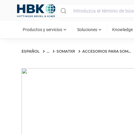
MAIN MENU
expand_more
expand_more
ex
Productos y servicios
Soluciones
Knowledge
ESPAÑOL
...
SOMATXR
ACCESORIOS PARA SOMATXR