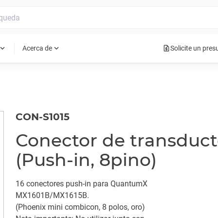
request_quote
pand_more
expand_more
Acerca de
Solicite un pre
CON-S1015
Conector de transduct
(Push-in, 8pino)
16 conectores push-in para QuantumX
MX1601B/MX1615B.
(Phoenix mini combicon, 8 polos, oro)