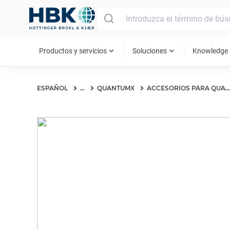
MAIN MENU
expand_more
expand_more
ex
Productos y servicios
Soluciones
Knowledge
ESPAÑOL
...
QUANTUMX
ACCESORIOS PARA QUANTUMX