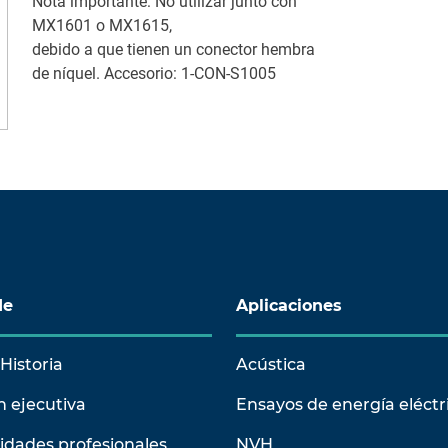
Nota importante: No utilizar junto con
MX1601 o MX1615,
debido a que tienen un conector hembra
de níquel. Accesorio: 1-CON-S1005
de
Aplicaciones
Historia
Acústica
n ejecutiva
Ensayos de energía eléctr
idades profesionales
NVH