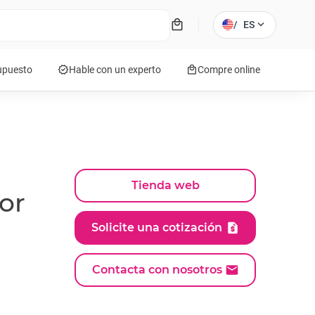
local_mall
expand_more
/
ES
verified
local_mall
supuesto
Hable con un experto
Compre online
Tienda web
or
Solicite una cotización
Contacta con nosotros