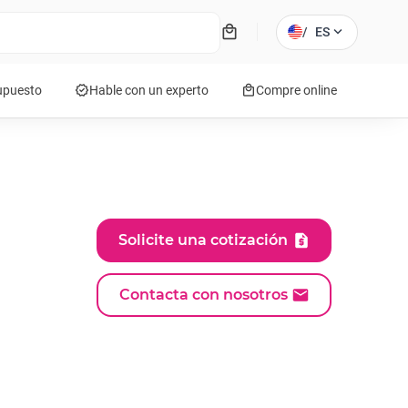
local_mall
expand_more
/
ES
verified
local_mall
supuesto
Hable con un experto
Compre online
Solicite una cotización
Contacta con nosotros