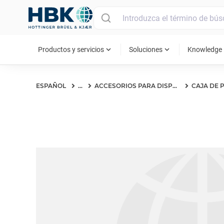
MAIN MENU
expand_more
expand_more
ex
Productos y servicios
Soluciones
Knowledge
ESPAÑOL
...
ACCESORIOS PARA DISPOSITIVOS DE MANO S&V