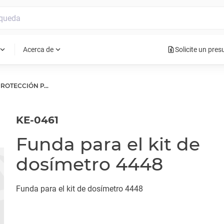
request_quote
pand_more
expand_more
Acerca de
Solicite un pre
CAJA DE PROTECCIÓN PARA EXTERIORES
KE-0461
Funda para el kit de
dosímetro 4448
Funda para el kit de dosímetro 4448