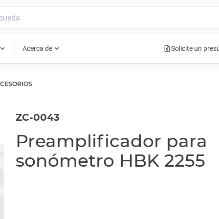
request_quote
pand_more
expand_more
Acerca de
Solicite un pre
CCESORIOS
ZC-0043
Preamplificador para
sonómetro HBK 2255