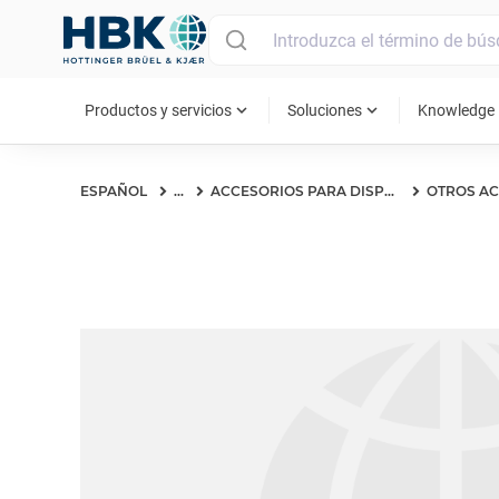
MAIN MENU
expand_more
expand_more
ex
Productos y servicios
Soluciones
Knowledge
ESPAÑOL
...
ACCESORIOS PARA DISPOSITIVOS DE MANO S&V
OTROS A