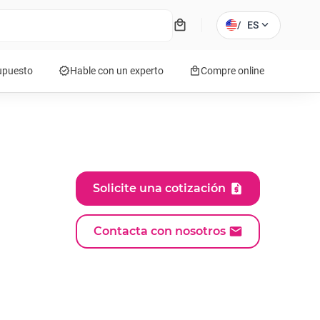
local_mall
expand_more
/
ES
verified
local_mall
supuesto
Hable con un experto
Compre online
Solicite una cotización
Contacta con nosotros