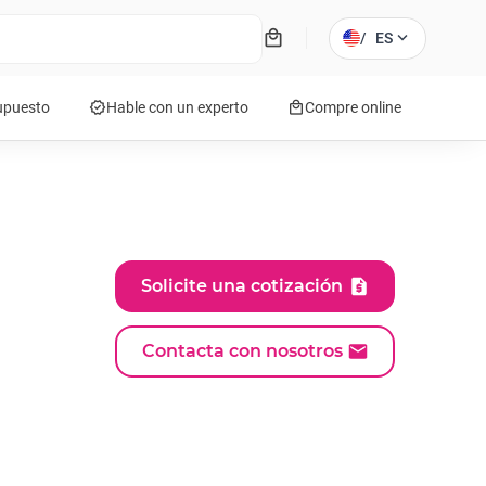
local_mall
expand_more
/
ES
verified
local_mall
supuesto
Hable con un experto
Compre online
Solicite una cotización
Contacta con nosotros