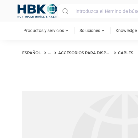
MAIN MENU
expand_more
expand_more
ex
Productos y servicios
Soluciones
Knowledge
ESPAÑOL
...
ACCESORIOS PARA DISPOSITIVOS DE MANO S&V
CABLES