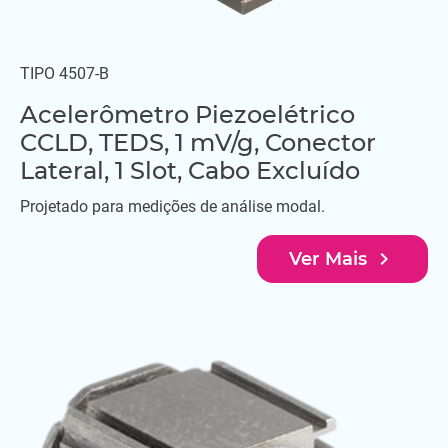
TIPO 4507-B
Acelerômetro Piezoelétrico
CCLD, TEDS, 1 mV/g, Conector
Lateral, 1 Slot, Cabo Excluído
Projetado para medições de análise modal.
navigate_next
Ver Mais