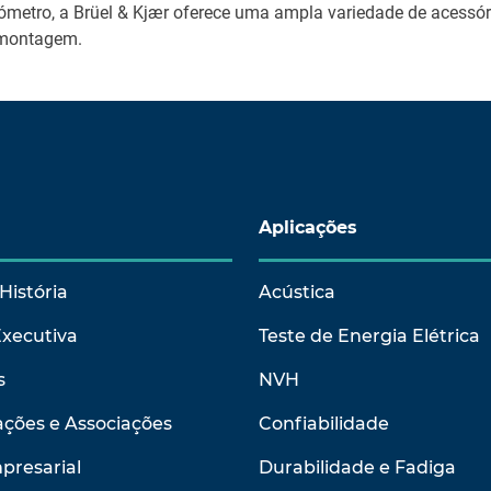
ómetro, a Brüel & Kjær oferece uma ampla variedade de acessóri
e montagem.
Aplicações
História
Acústica
Executiva
Teste de Energia Elétrica
s
NVH
ções e Associações
Confiabilidade
presarial
Durabilidade e Fadiga