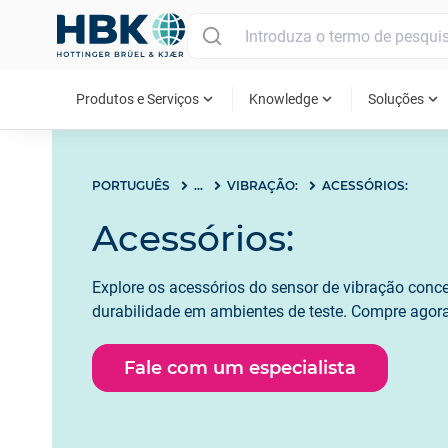
MAIN MENU
expand_more
expand_more
expand_more
Produtos e Serviços
Knowledge
Soluções
PORTUGUÊS
...
VIBRAÇÃO:
ACESSÓRIOS:
Acessórios:
Explore os acessórios do sensor de vibração conc
durabilidade em ambientes de teste. Compre agora
Fale com um especialista