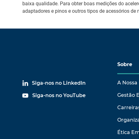
baixa qualidade. Para obter boas medições do aceler
adaptadores e pinos e outros tipos de acessórios d
Sobre
A Nossa 
Siga-nos no LinkedIn
Gestão 
Siga-nos no YouTube
Carreira
Organiza
Ética Em