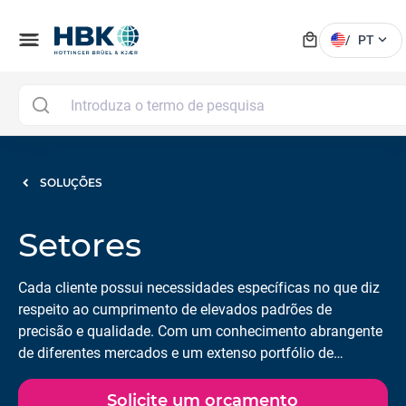
local_mall
menu
expand_more
/
PT
SOLUÇÕES
Setores
Cada cliente possui necessidades específicas no que diz
respeito ao cumprimento de elevados padrões de
precisão e qualidade. Com um conhecimento abrangente
de diferentes mercados e um extenso portfólio de
soluções que combina hardware, software e serviços, a
HBK pode oferecer as soluções de medição e validação
Solicite um orçamento