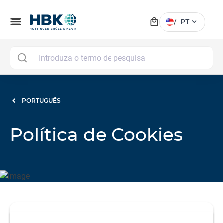
local_mall
menu
expand_more
/
PT
MAI
PORTUGUÊS
Política de Cookies