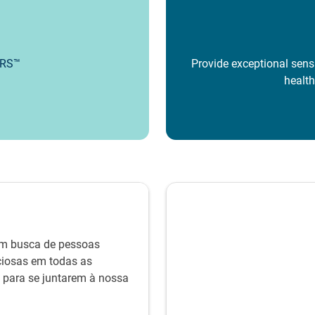
RS™
Provide exceptional sensi
health
m busca de pessoas
iosas em todas as
is para se juntarem à nossa