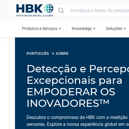
MAIN MENU
expand_more
expand_more
expand_more
Produtos e Serviços
Knowledge
Soluções
PORTUGUÊS
SOBRE
Detecção e Percep
Excepcionais para
EMPODERAR OS
INOVADORES™
Descubra o compromisso da HBK com a medição d
sensores. Explore a nossa experiência global em s