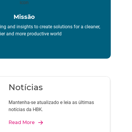
Missão
ng and insights to create solutions for a cleaner,
ier and more productive world
Notícias
Mantenha-se atualizado e leia as últimas
notícias da HBK.
Read More