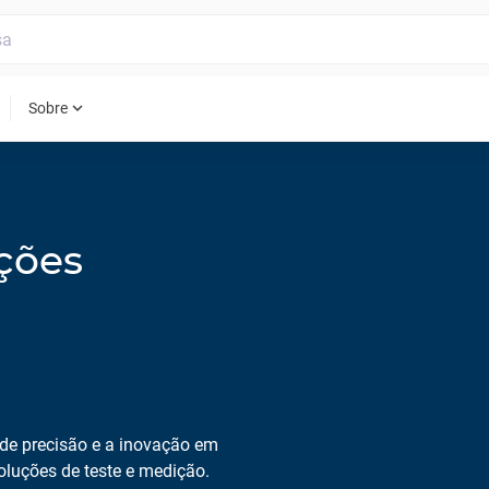
expand_more
Sobre
ções
e precisão e a inovação em
oluções de teste e medição.