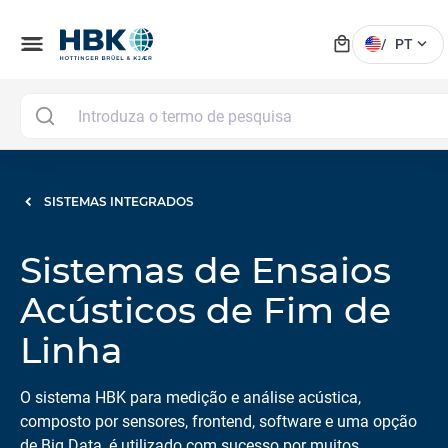
local_mall
menu
expand_more
/
PT
SISTEMAS INTEGRADOS
Sistemas de Ensaios
Acústicos de Fim de
Linha
O sistema HBK para medição e análise acústica,
composto por sensores, frontend, software e uma opção
de Big Data, é utilizado com sucesso por muitos