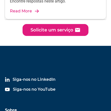
Encontre respostas neste artigo.
Read More
email
Solicite um serviço
Siga-nos no LinkedIn
Siga-nos no YouTube
Sobre