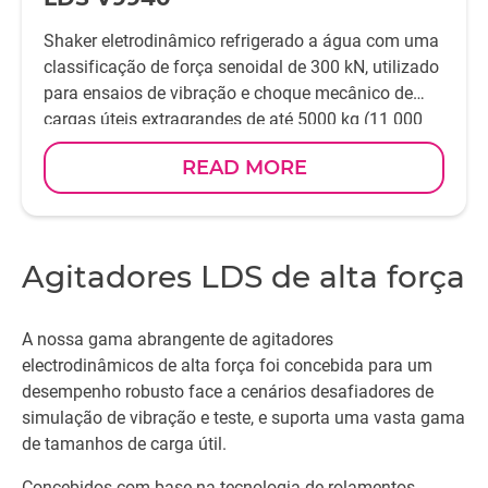
Shaker eletrodinâmico refrigerado a água com uma
classificação de força senoidal de 300 kN, utilizado
para ensaios de vibração e choque mecânico de
cargas úteis extragrandes de até 5000 kg (11 000
lb) de série, tais como as baterias de veículos
READ MORE
elétricos e híbridos, bem como eixos elétricos e
transmissões elétricas.
Agitadores LDS de alta força
A nossa gama abrangente de agitadores
electrodinâmicos de alta força foi concebida para um
desempenho robusto face a cenários desafiadores de
simulação de vibração e teste, e suporta uma vasta gama
de tamanhos de carga útil.
Concebidos com base na tecnologia de rolamentos