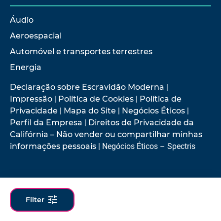
Áudio
Aeroespacial
Automóvel e transportes terrestres
Energia
Declaração sobre Escravidão Moderna
|
Impressão
|
Política de Cookies
|
Política de
Privacidade
|
Mapa do Site
|
Negócios Éticos
|
Perfil da Empresa
|
Direitos de Privacidade da
Califórnia – Não vender ou compartilhar minhas
informações pessoais
| Negócios Éticos – Spectris
© 2026 Hottinger Brüel & Kjær
tune
Filter