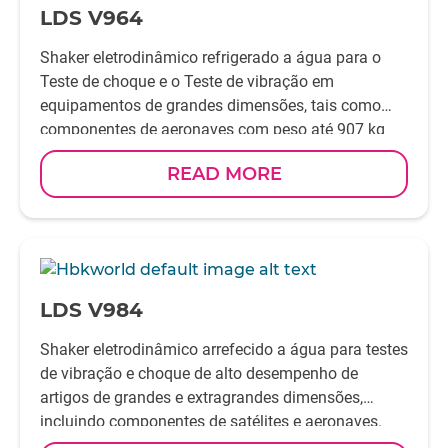
LDS V964
Shaker eletrodinâmico refrigerado a água para o
Teste de choque e o Teste de vibração em
equipamentos de grandes dimensões, tais como
componentes de aeronaves com peso até 907 kg
(2000 lb). É capaz de aplicar forças senoidais e
READ MORE
aleatórias até 89 kN (20 000 lbf) e possui um
momento de capotamento máximo de 3,13 kN·m
(2308 lb·ft).
-
LDS V984
Shaker eletrodinâmico arrefecido a água para testes
de vibração e choque de alto desempenho de
artigos de grandes e extragrandes dimensões,
incluindo componentes de satélites e aeronaves.
Pode aplicar forças até 160,1 kN (36 000 lbf) e tem