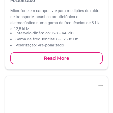
POLARIZADO
Microfone em campo livre para medições de ruído
de transporte, acústica arquitetónica e
eletroacústica numa gama de frequências de 8 Hz
a 12,5 kHz.
Intervalo dinâmico: 15.8 – 146 dB
Gama de frequências: 8 – 12500 Hz
Polarização: Pré-polarizado
Sensibilidade: 31,6 mV/Pa
Normas: IEC 61672 Classe 1 e ANSI S 1.4 Tipo 1
Read More
-