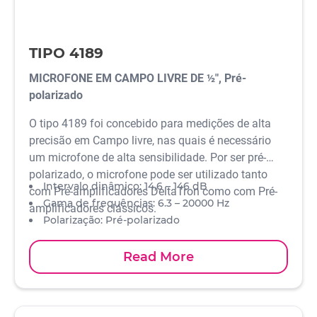
TIPO 4189
MICROFONE EM CAMPO LIVRE DE ½", Pré-
polarizado
O tipo 4189 foi concebido para medições de alta
precisão em Campo livre, nas quais é necessário
um microfone de alta sensibilidade. Por ser pré-
polarizado, o microfone pode ser utilizado tanto
Intervalo dinâmico: 14,6 – 146 dB
com Pré-amplificadores DeltaTron como com Pré-
Gama de frequências: 6.3 – 20000 Hz
amplificadores clássicos.
Polarização: Pré-polarizado
Sensibilidade: 50 mV/Pa
NORMAS: IEC 61094-4 WS2F e IEC 61672 Classe 1
Read More