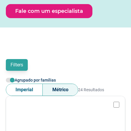
medição específicos, designados por microfones em
campo livre, de campo de pressão, de campo difuso e
Fale com um especialista
especiais. Os cartuchos de microfone HBK estão
disponíveis em diâmetros de 1 polegada, 1/2 polegada,
1/4 de polegada ou 1/8 de polegada e requerem um Pré-
amplificador de microfone.
Filters
Agrupado por famílias
Imperial
Métrico
24 Resultados
-