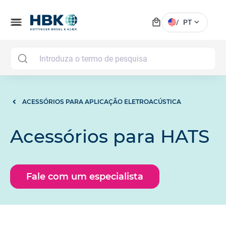
local_mall
menu
expand_more
/
PT
MAI
ACESSÓRIOS PARA APLICAÇÃO ELETROACÚSTICA
Acessórios para HATS
Fale com um especialista