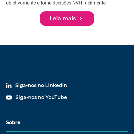
objetivamente e tome decisões NVH facilmente.
fones de ouvido equalizados e combinados. Hardware
opcional pode ser fornecido.
navigate_next
Leia mais
Siga-nos no LinkedIn
Siga-nos no YouTube
Sobre