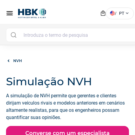
local_mall
menu
expand_more
/
PT
NVH
Simulação NVH
A simulação de NVH permite que gerentes e clientes
dirijam veículos rivais e modelos anteriores em cenários
altamente realistas, para que os engenheiros possam
quantificar suas opiniões.
Converse com um especialista