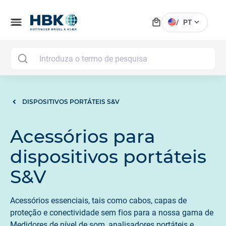
local_mall
menu
expand_more
/
PT
MAI
DISPOSITIVOS PORTÁTEIS S&V
Acessórios para
dispositivos portáteis
S&V
Acessórios essenciais, tais como cabos, capas de
proteção e conectividade sem fios para a nossa gama de
Medidores de nível de som, analisadores portáteis e