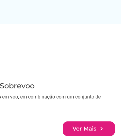
 Sobrevoo
ves em voo, em combinação com um conjunto de
navigate_next
Ver Mais