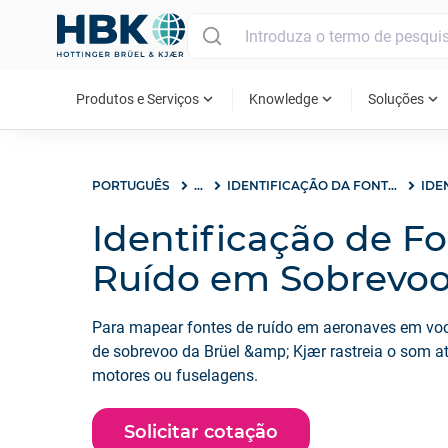
MAIN MENU
expand_more
expand_more
expand_more
Produtos e Serviços
Knowledge
Soluções
PORTUGUÊS
...
IDENTIFICAÇÃO DA FONTE DE RUÍDO
Identificação de F
Ruído em Sobrevo
Para mapear fontes de ruído em aeronaves em vo
de sobrevoo da Brüel &amp; Kjær rastreia o som at
motores ou fuselagens.
Solicitar cotação