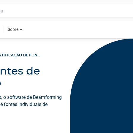
expand_more
Sobre
IDENTIFICAÇÃO DE FONTES DE RUÍDO EM SOBREVOO
ontes de
o
o, o software de Beamforming
é fontes individuais de