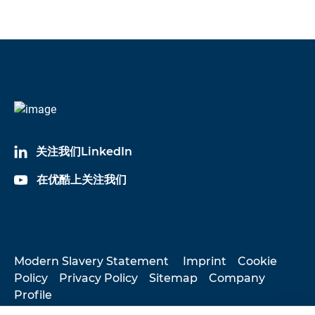
Documents
keyboard_arrow_down
Language
KAB-ML
數據表
English
- 數據表
关注我们LinkedIn
在优酷上关注我们
Modern Slavery Statement
Imprint
Cookie
Policy
Privacy Policy
Sitemap
Company
Profile