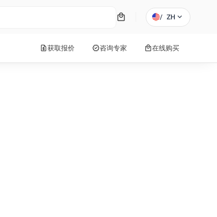
local_mall
expand_more
/
ZH
request_quote
verified
local_mall
获取报价
咨询专家
在线购买