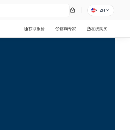
local_mall
expand_more
/
ZH
request_quote
verified
local_mall
获取报价
咨询专家
在线购买