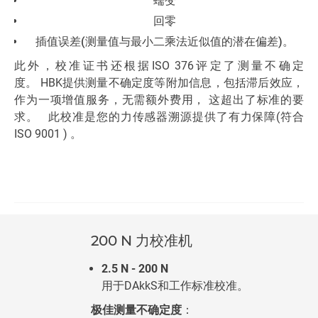
蠕变
性
回零
H
插值误差(测量值与最小二乘法近似值的潜在偏差)。
的
此外，校准证书还根据ISO 376评定了测量不确定
度。 HBK提供测量不确定度等附加信息，包括滞后效应，
作为一项增值服务，无需额外费用， 这超出了标准的要
求。 此校准是您的力传感器溯源提供了有力保障(符合
ISO 9001 ) 。
200 N 力校准机
2.5 N - 200 N
用于DAkkS和工作标准校准。
极佳测量不确定度
：