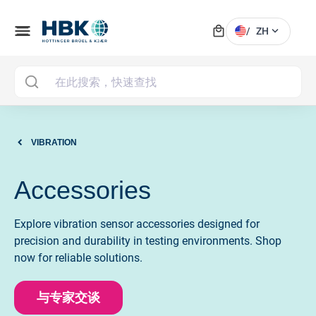
local_mall
menu
expand_more
/
ZH
MAI
VIBRATION
Accessories
Explore vibration sensor accessories designed for
precision and durability in testing environments. Shop
now for reliable solutions.
与专家交谈