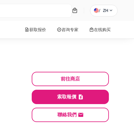
local_mall
expand_more
/
ZH
request_quote
verified
local_mall
获取报价
咨询专家
在线购买
前往商店
索取報價
聯絡我們