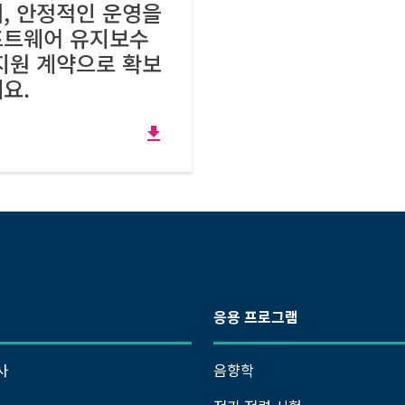
, 안정적인 운영을
프트웨어 유지보수
지원 계약으로 확보
요.
file_download
응용 프로그램
사
음향학