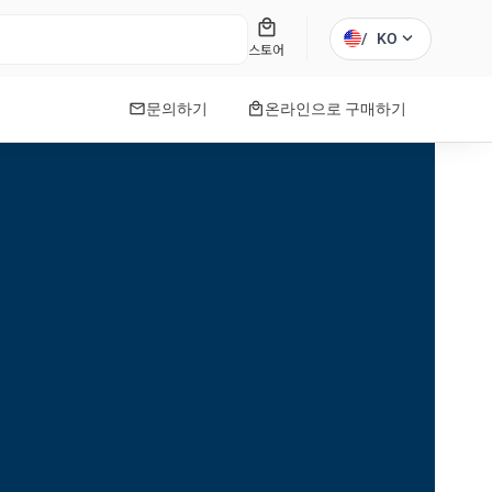
local_mall
expand_more
/
KO
스토어
mail
local_mall
문의하기
온라인으로 구매하기