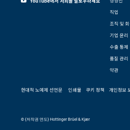
경영진
YouTube에서 저희를 팔로우하세요
직업
조직 및 
기업 윤리
수출 통제
품질 관리
약관
현대적 노예제 선언문
인쇄물
쿠키 정책
개인정보 
© {저작권 연도} Hottinger Brüel & Kjær