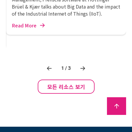
Brüel & Kjær talks about Big Data and the impact
of the Industrial Internet of Things (IIoT).
Read More
1 / 3
모든 리소스 보기
arrow_upward