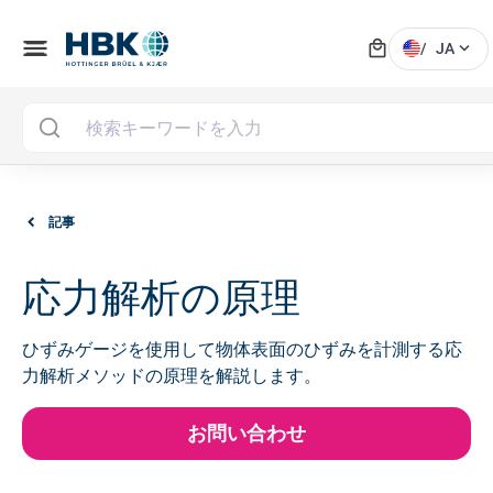
local_mall
menu
expand_more
/
JA
記事
応力解析の原理
ひずみゲージを使用して物体表面のひずみを計測する応
力解析メソッドの原理を解説します。
お問い合わせ