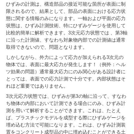
ひずみの計測は、構造部品の接近可能な箇所が表面に制
限されるので、結果として、部品の表面における応力状
態に関する情報のみになります。一軸および平面の応力
状態は、ひずみ計測技術、特にひずみゲージを使用して
比較的簡単に解析できます。3次元応力状態では 、第3軸
に沿った計測値、すなわち対象物内部での計測値は通常
取得できないので、問題となります。
しかしながら、外力によって応力が加えられる3次元の
物体では、表面に最大応力が発生します！（例外：ヘル
ツ効果の問題）通常最大応力にのみ関心がある設計者に
とっては、表面での応力計測で十分です。内部状態はそ
れほど重要ではありません。
3次元応力状態では、ひずみが第3の軸に沿って、すなわ
ち物体の内部において計測できる場合にのみ、ひずみ計
測を用いて解析することができます。これは、たとえ
ば、プラスチックモデルを成型する際にひずみゲージを
埋め込む方法で可能になります。これは、ひずみ計測装
置をコンクリート成型品の中に埋め込むことができる土