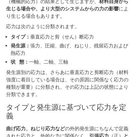
（機械的応力）の結果として生じますが、
材料自身から
生じる場合や、より大型のシステムからの力の影響
によ
り生じる場合もあります。
応力は次のように分類されます。
タイプ：
垂直応力と剪（せん）断応力
発生源：
張力、圧縮、曲げ、ねじり、残留応力および
熱応力
状 態：
一軸、二軸、三軸
発生源別の応力は、さらあに垂直応力と剪断応力（材料
強度に着目している場合は、その原因に関係なく応力の
種類が重要）に分類され、その応力は上記の状態により
分類できます。
タイプと発生源に基づいて応力を定
義
曲げ応力、ねじり応力など
の外的発生源にちなんで定義
された応力と、外的な力に関係なく、
引張応力
（正）
と