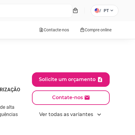
local_mall
expand_more
/
PT
request_quote
local_mall
Contacte-nos
Compre online
Solicite um orçamento
ARIZAÇÃO
Contate-nos
de alta
expand_more
quências
Ver todas as variantes