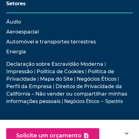
Setores
Áudio
Aeroespacial
Automóvel e transportes terrestres
Energia
Declaração sobre Escravidão Moderna
|
Impressão
|
Política de Cookies
|
Política de
Privacidade
|
Mapa do Site
|
Negócios Éticos
|
Perfil da Empresa
|
Direitos de Privacidade da
Califórnia – Não vender ou compartilhar minhas
informações pessoais
| Negócios Éticos – Spectris
© 2026 Hottinger Brüel & Kjær
expand_more
Solicite um orçamento