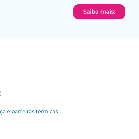
Saiba mais:
)
a e barreiras térmicas