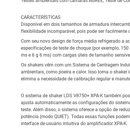
Testes ambientais com câmaras AGREE, Teste de Con
CARACTERÍSTICAS
Disponível em dois tamanhos de armadura intercamb
flexibilidade incomparável, pois pode ser facilmente 
Com seu novo design de força média refrigerado a a
especificações de teste de choque (por exemplo, 150 
ms e 6 g 6 ms) com cargas úteis de tamanho sensíve
Os shakers vêm com um Sistema de Centragem Induti
ambientais, como poeira e calor. Isso torna o shake
elimina a necessidade de calibração regular e manut
O sistema de shaker LDS V8750+ XPA-K também pos
ajusta automaticamente as configurações do sistema
teste. Além disso, o sistema oferece a opção de redu
potência (modo QUIET). Todas essas funções podem s
interface de usuário intuitiva do amplificador XPA-K.