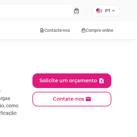
local_mall
expand_more
/
PT
request_quote
local_mall
Contacte-nos
Compre online
Solicite um orçamento
e
argas
Contate-nos
rão, como
ificação