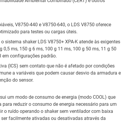
fiabilidade Ambiental Combinado (CERT) e outros
iáveis, V8750-440 e V8750-640, o LDS V8750 oferece
otimizado para testes ou cargas úteis.
r, o sistema shaker LDS V8750+ XPA-K atende às exigentes
g 0,5 ms, 150 g 6 ms, 100 g 11 ms, 100 g 50 ms, 11 g 50
l em configurações padrão.
va (ICS) sem contato que não é afetado por condições
r imune a variáveis que podem causar desvio da armadura e
enção do sensor.
sui um modo de consumo de energia (modo COOL) que
 para reduzir o consumo de energia necessário para um
zir o ruído operando o shaker sem ventilador com baixa
er facilmente ativadas ou desativadas através da