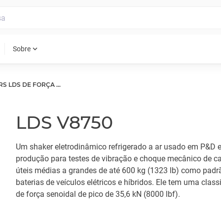
expand_more
Sobre
SHAKERS LDS DE FORÇA MÉDIA
LDS V8750
Um shaker eletrodinâmico refrigerado a ar usado em P&D 
produção para testes de vibração e choque mecânico de c
úteis médias a grandes de até 600 kg (1323 lb) como pad
baterias de veículos elétricos e híbridos. Ele tem uma class
de força senoidal de pico de 35,6 kN (8000 lbf).