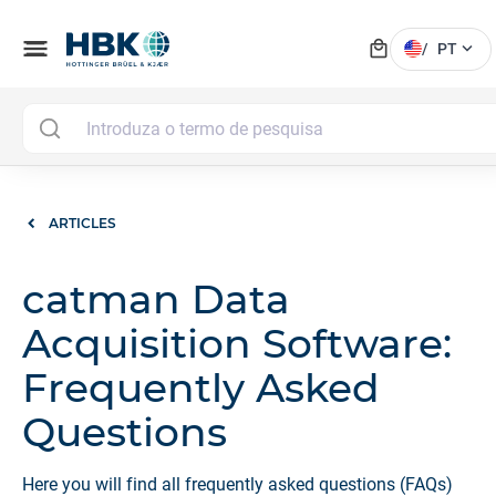
local_mall
menu
expand_more
/
PT
ARTICLES
catman Data
Acquisition Software:
Frequently Asked
Questions
Here you will find all frequently asked questions (FAQs)