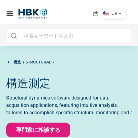
local_mall
menu
expand_more
/
JA
MAI
構造（ STRUCTURAL ）
構造測定
Structural dynamics software designed for data
acqusition applications, featuring intuitive analysis,
tailored to accomplish specific structural monitoring and ana
専門家に相談する