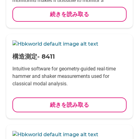
monitoring makes it possible to monitor a
structure’s state and carry out condition-based
続きを読み取る
maintenance to ensure structural integrity.
-
構造測定- 8411
Intuitive software for geometry-guided real-time
hammer and shaker measurements used for
classical modal analysis.
続きを読み取る
-