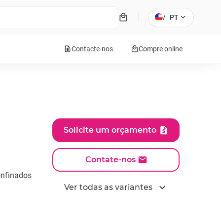
local_mall
expand_more
/
PT
request_quote
local_mall
Contacte-nos
Compre online
Solicite um orçamento
Contate-nos
onfinados
expand_more
Ver todas as variantes