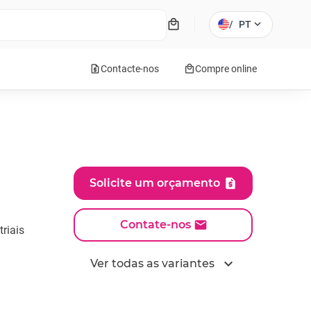
local_mall
expand_more
/
PT
request_quote
local_mall
Contacte-nos
Compre online
Solicite um orçamento
Contate-nos
riais
expand_more
Ver todas as variantes