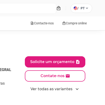
local_mall
expand_more
/
PT
request_quote
local_mall
Contacte-nos
Compre online
Solicite um orçamento
TEGRAL
Contate-nos
ras
expand_more
Ver todas as variantes