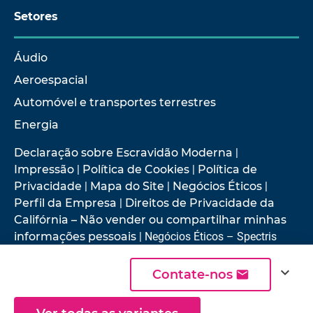
Setores
Áudio
Aeroespacial
Automóvel e transportes terrestres
Energia
Declaração sobre Escravidão Moderna
|
Impressão
|
Política de Cookies
|
Política de
Privacidade
|
Mapa do Site
|
Negócios Éticos
|
Perfil da Empresa
|
Direitos de Privacidade da
Califórnia – Não vender ou compartilhar minhas
informações pessoais
| Negócios Éticos – Spectris
expand_more
Contate-nos
© 2026 Hottinger Brüel & Kjær