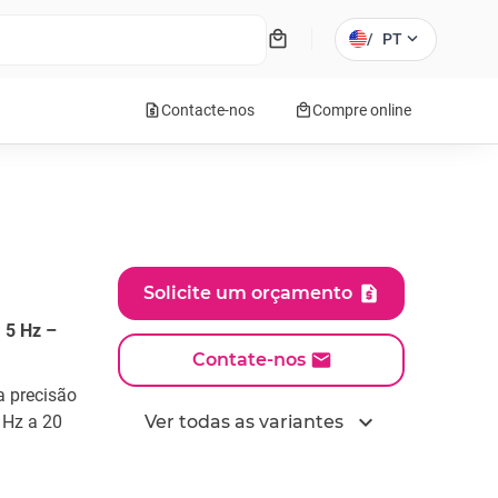
local_mall
expand_more
/
PT
request_quote
local_mall
Contacte-nos
Compre online
Solicite um orçamento
 5 Hz –
Contate-nos
a precisão
expand_more
 Hz a 20
Ver todas as variantes