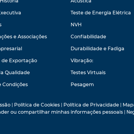
História
Acústica
Executiva
Teste de Energia Elétrica
s
NVH
ções e Associações
Confiabilidade
presarial
Durabilidade e Fadiga
e de Exportação
Vibração:
da Qualidade
Testes Virtuais
e Condições
Pesagem
ssão
|
Política de Cookies
|
Política de Privacidade
|
Mapa
vender ou compartilhar minhas informações pessoais
| Neg