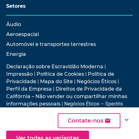
Setores
Áudio
Aeroespacial
Automóvel e transportes terrestres
Energia
Declaração sobre Escravidão Moderna
|
Impressão
|
Política de Cookies
|
Política de
Privacidade
|
Mapa do Site
|
Negócios Éticos
|
Perfil da Empresa
|
Direitos de Privacidade da
Califórnia – Não vender ou compartilhar minhas
informações pessoais
| Negócios Éticos – Spectris
expand_more
Contate-nos
© 2026 Hottinger Brüel & Kjær
Ver todas as variantes